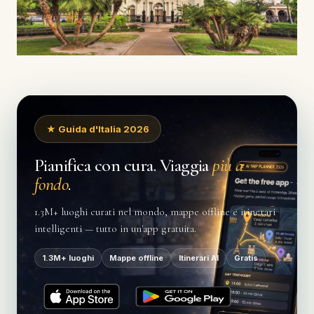
★ Guida d'Italia 2026
Pianifica con cura. Viaggia
più a
fondo
.
1.3M+ luoghi curati nel mondo, mappe offline e itinerari
intelligenti — tutto in un'app gratuita.
1.3M+ luoghi
Mappe offline
Itinerari AI
Gratis