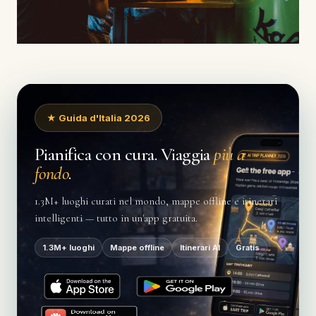
★ Guida d'Italia 2026
Pianifica con cura. Viaggia
più a
fondo
.
1.3M+ luoghi curati nel mondo, mappe offline e itinerari
intelligenti — tutto in un'app gratuita.
1.3M+ luoghi
Mappe offline
Itinerari AI
Gratis