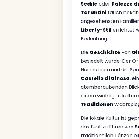
Sedile
oder
Palazzo di
Tarantini
(auch bekan
angesehensten Familie
Liberty-Stil
errichtet w
Bedeutung.
Die
Geschichte
von
Gi
besiedelt wurde. Der Or
Normannen und die Spani
Castello di Ginosa
, e
atemberaubenden Blick 
einem wichtigen kulturel
Traditionen
widerspieg
Die lokale Kultur ist gep
das Fest zu Ehren von
S
traditionellen Tänzen e