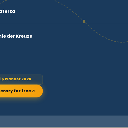
Laterza
hle der Kreuze
rip Planner 2026
nerary for free