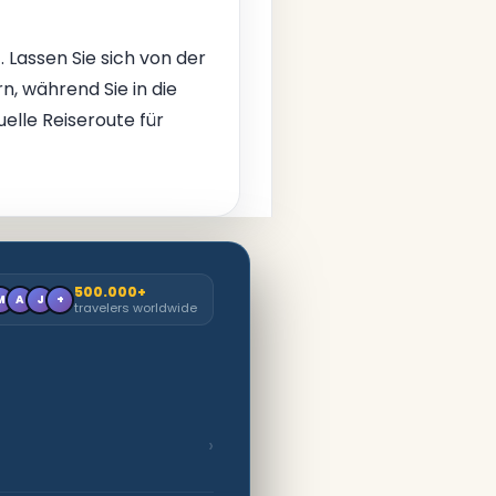
. Lassen Sie sich von der
, während Sie in die
uelle Reiseroute für
500.000+
M
A
J
+
travelers worldwide
›