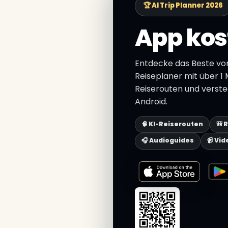
🏆 AI Trip Planner 2026
App kos
Entdecke das Beste vo
Reiseplaner mit über 1 M
Reiserouten und verste
Android.
🧠 KI-Reiserouten
🎒 
🎧 Audioguides
📹 Vid