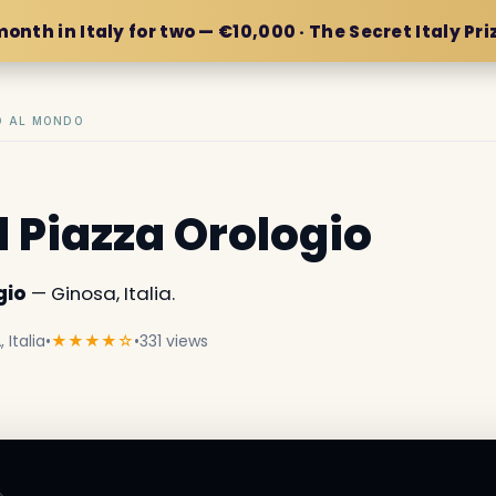
month in Italy for two — €10,000 · The Secret Italy Pri
IO AL MONDO
 Piazza Orologio
gio
— Ginosa, Italia.
 Italia
•
★★★★☆
•
331 views