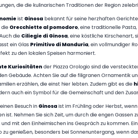
gen, die die kulinarischen Traditionen der Region zelebr
nomie
ist
Ginosa
bekannt für seine herzhaften Gerichte
 die
Orecchiette al pomodoro
, eine traditionelle Past
 Auch die
Ciliegie di Ginosa
, eine köstliche Kirschenart, s
sst ein Glas
Primitivo di Manduria
, ein vollmundiger Ro
rfekt zu den lokalen Speisen harmoniert.
te Kuriositäten
der Piazza Orologio sind die versteckte
en Gebäude. Achten Sie auf die filigranen Ornamentik un
ilien erzählen, die einst hier lebten. Zudem gibt es die
h
ondern auch ein Symbol für die Gemeinschaft und den Zusa
 einen Besuch in
Ginosa
ist im Frühling oder Herbst, wenn
en ist. Nehmen Sie sich Zeit, um durch die engen Gassen z
und mit den Einheimischen ins Gespräch zu kommen. Ein we
 zu genießen, besonders bei Sonnenuntergang, wenn das L