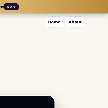
ze
GO →
Home
About