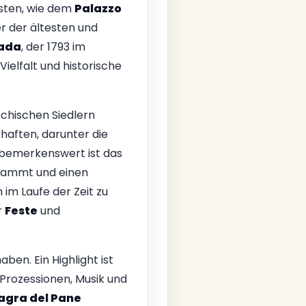
sten, wie dem
Palazzo
r der ältesten und
rada
, der 1793 im
ielfalt und historische
iechischen Siedlern
haften, darunter die
s bemerkenswert ist das
 stammt und einen
h im Laufe der Zeit zu
r
Feste
und
aben. Ein Highlight ist
 Prozessionen, Musik und
agra del Pane