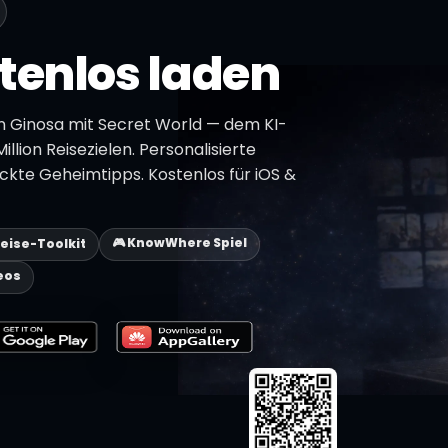
tenlos laden
n Ginosa mit Secret World — dem KI-
illion Reisezielen. Personalisierte
ckte Geheimtipps. Kostenlos für iOS &
🎮 KnowWhere Spiel
Reise-Toolkit
eos