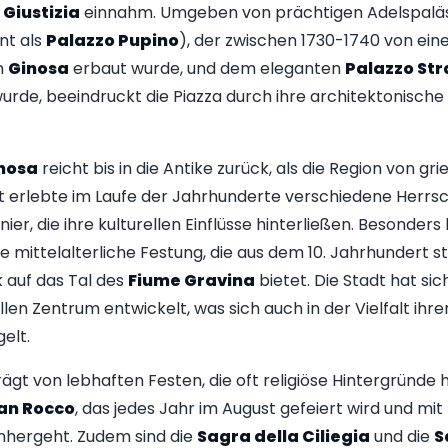
 Giustizia
einnahm. Umgeben von prächtigen Adelspalä
nt als
Palazzo Pupino
), der zwischen 1730-1740 von eine
n
Ginosa
erbaut wurde, und dem eleganten
Palazzo St
urde, beeindruckt die Piazza durch ihre architektonische V
nosa
reicht bis in die Antike zurück, als die Region von gr
t erlebte im Laufe der Jahrhunderte verschiedene Herrsc
er, die ihre kulturellen Einflüsse hinterließen. Besonder
ine mittelalterliche Festung, die aus dem 10. Jahrhundert
auf das Tal des
Fiume Gravina
bietet. Die Stadt hat sic
len Zentrum entwickelt, was sich auch in der Vielfalt ihre
elt.
rägt von lebhaften Festen, die oft religiöse Hintergründe h
an Rocco
, das jedes Jahr im August gefeiert wird und mit
inhergeht. Zudem sind die
Sagra della Ciliegia
und die
S