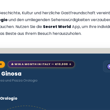
 Geschichte, Kultur und herzliche Gastfreundschaft vereint
ogio
und den umliegenden Sehenswürdigkeiten verzaubern
auchen. Nutzen Sie die
Secret World
App, um Ihre individ
as Beste aus Ihrem Besuch herauszuholen.
NI
🎄 WIN A MONTH IN ITALY — €10,000 →
o Ginosa
osa und Piazza Orologio
 Orologio