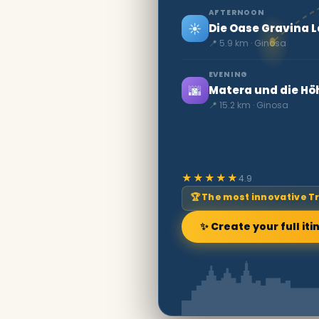
AFTERNOON
☀️
Die Oase Gravina 
📍 5.9 km · Ginosa
EVENING
🌆
Matera und die Hö
📍 15.2 km · Ginosa
★★★★★
4.9
🏆 The most innovative T
✨ Create your full iti