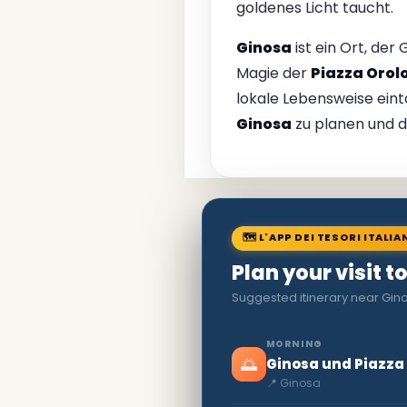
goldenes Licht taucht.
Ginosa
ist ein Ort, der
Magie der
Piazza Orol
lokale Lebensweise eint
Ginosa
zu planen und d
🗺 L'APP DEI TESORI ITALIA
Plan your visit t
Suggested itinerary near Gin
MORNING
🌅
Ginosa und Piazza
📍 Ginosa