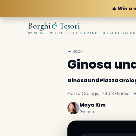
🎄 Win a 
&
Borghi
Tesori
BY SECRET WORLD — LA PIÙ GRANDE GUIDA DI VIAGG
← Back
Ginosa und
Ginosa und Piazza Orolo
Piazza Orologio, 74013 Ginosa TA,
Maya Kim
Ginosa