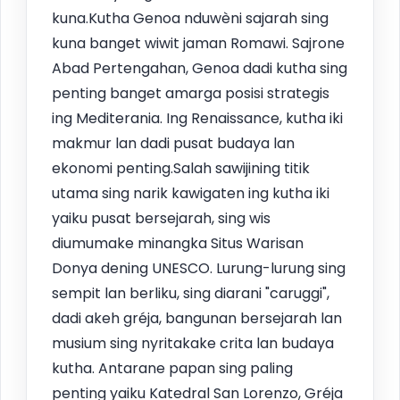
kuna.Kutha Genoa nduwèni sajarah sing
kuna banget wiwit jaman Romawi. Sajrone
Abad Pertengahan, Genoa dadi kutha sing
penting banget amarga posisi strategis
ing Mediterania. Ing Renaissance, kutha iki
makmur lan dadi pusat budaya lan
ekonomi penting.Salah sawijining titik
utama sing narik kawigaten ing kutha iki
yaiku pusat bersejarah, sing wis
diumumake minangka Situs Warisan
Donya dening UNESCO. Lurung-lurung sing
sempit lan berliku, sing diarani "caruggi",
dadi akeh gréja, bangunan bersejarah lan
musium sing nyritakake crita lan budaya
kutha. Antarane papan sing paling
penting yaiku Katedral San Lorenzo, Gréja