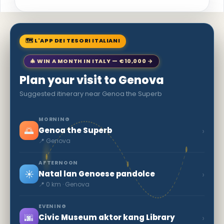
🗺 L'APP DEI TESORI ITALIANI
🎄 WIN A MONTH IN ITALY — €10,000 →
Plan your visit to Genova
Suggested itinerary near Genoa the Superb
MORNING
🌅
›
Genoa the Superb
📍 Genova
AFTERNOON
☀️
›
Natal lan Genoese pandolce
📍 0 km · Genova
EVENING
🌆
›
Civic Museum aktor kang Library