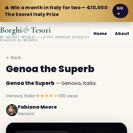
🎄 Win a month in Italy for two — €10,000 ·
GO
→
The Secret Italy Prize
&
Borghi
Tesori
Home
About
BY SECRET WORLD — LA PIÙ GRANDE GUIDA DI
VIAGGIO AL MONDO
← Back
Genoa the Superb
Genoa the Superb
— Genova, Italia.
Genova, Italia
•
★★★★☆
•
130 views
Fabiana Moore
Genova