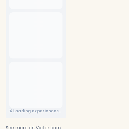
⏳ Loading experiences...
See more on
Viator.com