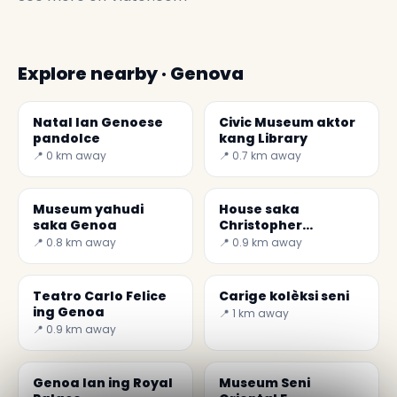
Explore nearby · Genova
Natal lan Genoese
Civic Museum aktor
pandolce
kang Library
📍 0 km away
📍 0.7 km away
Museum yahudi
House saka
saka Genoa
Christopher
Columbus
📍 0.8 km away
📍 0.9 km away
Teatro Carlo Felice
Carige kolèksi seni
ing Genoa
📍 1 km away
📍 0.9 km away
Genoa lan ing Royal
Museum Seni