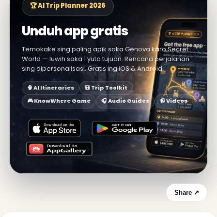
🏆 AI Trip Planner 2026
Unduh app gratis
Temokake sing paling apik saka Genova karo Secret
World — luwih saka 1 yuta tujuan. Rencana perjalanan
sing dipersonalisasi. Gratis ing iOS & Android.
🧠 AI Itineraries
🎒 Trip Toolkit
🎮 KnowWhere Game
🎧 Audio Guides
📹 Videos
Share ↗