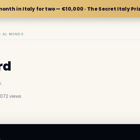
month in Italy for two — €10,000 · The Secret Italy Pri
IO AL MONDO
rd
.
,072 views