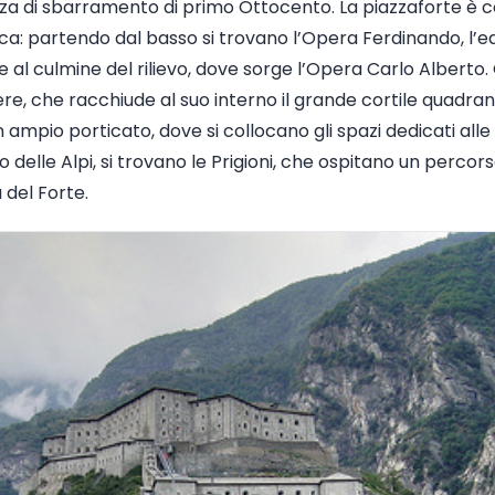
zza di sbarramento di primo Ottocento. La piazzaforte è co
rica: partendo dal basso si trovano l’Opera Ferdinando, l’e
re al culmine del rilievo, dove sorge l’Opera Carlo Alberto.
e, che racchiude al suo interno il grande cortile quadran
n ampio porticato, dove si collocano gli spazi dedicati a
eo delle Alpi, si trovano le Prigioni, che ospitano un perco
 del Forte.