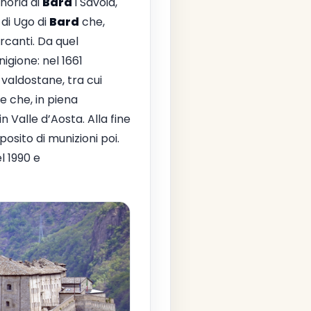
gnoria di
Bard
i Savoia,
 di Ugo di
Bard
che,
rcanti. Da quel
igione: nel 1661
 valdostane, tra cui
e che, in piena
n Valle d’Aosta. Alla fine
osito di munizioni poi.
l 1990 e