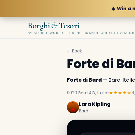
🎄 Win a 
&
Borghi
Tesori
BY SECRET WORLD — LA PIÙ GRANDE GUIDA DI VIAGG
← Back
Forte di Ba
Forte di Bard
— Bard, Italia
11020 Bard AO, Italia
•
★★★★☆
•
1
Lara Kipling
Bard