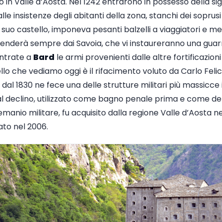
o in Valle d’Aosta. Nel 1242 entrarono in possesso della si
le insistenze degli abitanti della zona, stanchi dei soprusi
l suo castello, imponeva pesanti balzelli a viaggiatori e me
penderà sempre dai Savoia, che vi instaureranno una guarn
ntrate a
Bard
le armi provenienti dalle altre fortificazioni
lo che vediamo oggi è il rifacimento voluto da Carlo Felic
dal 1830 ne fece una delle strutture militari più massicce i
iò al declino, utilizzato come bagno penale prima e come dep
manio militare, fu acquisito dalla regione Valle d’Aosta ne
to nel 2006.