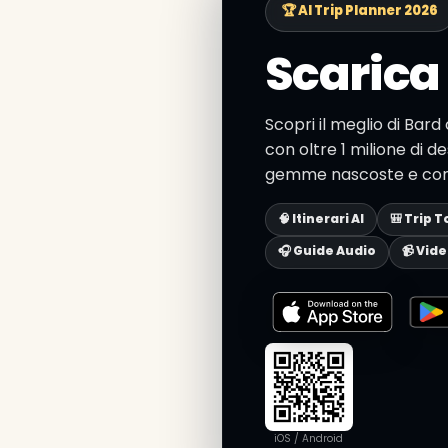
🏆 AI Trip Planner 2026
Scarica 
Scopri il meglio di Bard
con oltre 1 milione di de
gemme nascoste e consig
🧠 Itinerari AI
🎒 Trip T
🎧 Guide Audio
📹 Vid
iOS / Android