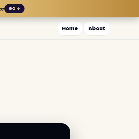
ze
GO →
Home
About