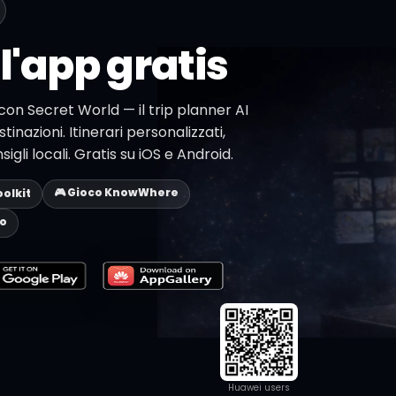
l'app gratis
 con Secret World — il trip planner AI
stinazioni. Itinerari personalizzati,
li locali. Gratis su iOS e Android.
🎮 Gioco KnowWhere
oolkit
eo
Huawei users