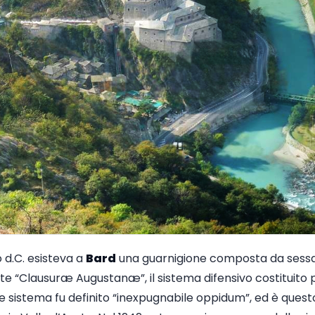
lo d.C. esisteva a
Bard
una guarnigione composta da sess
e “Clausuræ Augustanæ”, il sistema difensivo costituito p
le sistema fu definito “inexpugnabile oppidum”, ed è questo