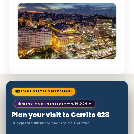
🗺 L'APP DEI TESORI ITALIANI
🎄 WIN A MONTH IN ITALY — €10,000 →
Plan your visit to Cerrito 628
Suggested itinerary near Colon Theater