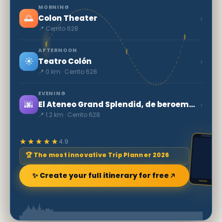
MORNING
🌅
›
Colon Theater
📍 Cerrito 628
AFTERNOON
☀️
›
Teatro Colón
📍 0 km · Cerrito 628
EVENING
🌆
›
El Ateneo Grand Splendid, de beroemde boekhandel...
📍 1.2 km · Cerrito 628
★★★★★
4.9
🏆 The most innovative Trip Planner 2026
✨ Create your full itinerary for free