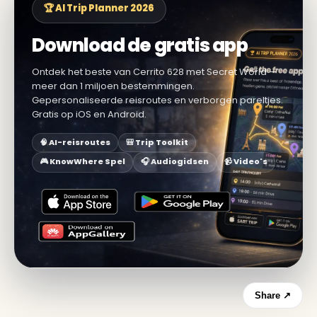
🏆 AI Trip Planner 2026
Download de gratis app
Ontdek het beste van Cerrito 628 met Secret World —
meer dan 1 miljoen bestemmingen.
Gepersonaliseerde reisroutes en verborgen pareltjes.
Gratis op iOS en Android.
🧠 AI-reisroutes
🎒 Trip Toolkit
🎮 KnowWhere Spel
🎧 Audiogidsen
📹 Video's
Share ↗