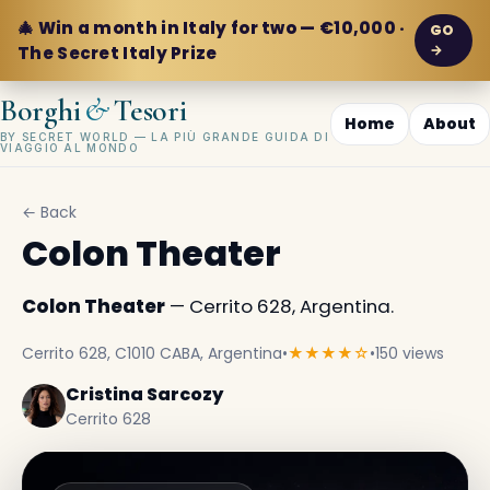
🎄 Win a month in Italy for two — €10,000 ·
GO
→
The Secret Italy Prize
&
Borghi
Tesori
Home
About
BY SECRET WORLD — LA PIÙ GRANDE GUIDA DI
VIAGGIO AL MONDO
← Back
Colon Theater
Colon Theater
— Cerrito 628, Argentina.
Cerrito 628, C1010 CABA, Argentina
•
★★★★☆
•
150 views
Cristina Sarcozy
Cerrito 628