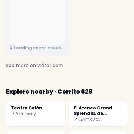
⏳ Loading experiences...
See more on
Viator.com
Explore nearby · Cerrito 628
Teatro Colón
El Ateneo Grand
Splendid, de
📍 0 km away
beroemde
📍 1.2 km away
boekhandel...