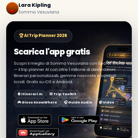
Lara Kipling
Somma Vesuviana
🏆 AI Trip Planner 2026
Scarica l'app gratis
Scopri il meglio di Somma Vesuviana con Secret World
— il trip planner AI con oltre 1 milione di destinazioni.
Itinerari personalizzati, gemme nascoste e consigli
locali. Gratis su iOS e Android.
🧠 Itinerari AI
🎒 Trip Toolkit
🎮 Gioco KnowWhere
🎧 Guide Audio
📹 Video