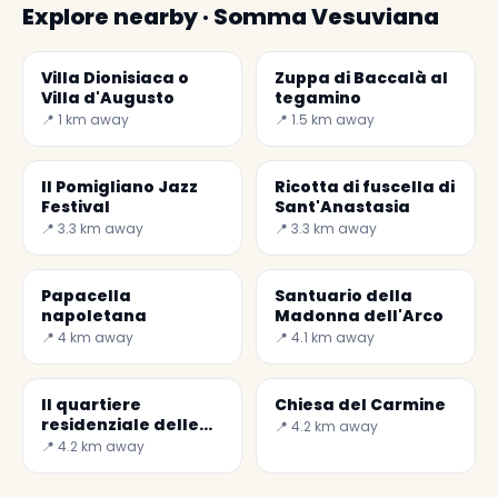
Explore nearby · Somma Vesuviana
Villa Dionisiaca o
Zuppa di Baccalà al
Villa d'Augusto
tegamino
📍 1 km away
📍 1.5 km away
Il Pomigliano Jazz
Ricotta di fuscella di
Festival
Sant'Anastasia
📍 3.3 km away
📍 3.3 km away
Papacella
Santuario della
napoletana
Madonna dell'Arco
📍 4 km away
📍 4.1 km away
Il quartiere
Chiesa del Carmine
residenziale delle
📍 4.2 km away
Palazzine
📍 4.2 km away