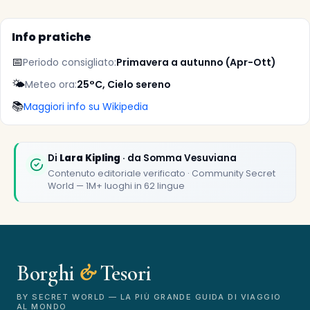
Info pratiche
📅
Periodo consigliato:
Primavera a autunno (Apr-Ott)
🌤️
Meteo ora:
25°C, Cielo sereno
📚
Maggiori info su Wikipedia
✕
Di
Lara Kipling
· da Somma Vesuviana
Contenuto editoriale verificato · Community Secret
World — 1M+ luoghi in 62 lingue
Borghi
&
Tesori
🏆
🏆 Borghi & Tesori 2026
Rated best travel app worldwide
BY SECRET WORLD — LA PIÙ GRANDE GUIDA DI VIAGGIO
AL MONDO