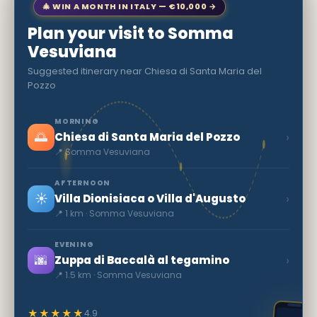
🎄 WIN A MONTH IN ITALY — €10,000 →
Plan your visit to Somma
Vesuviana
Suggested itinerary near Chiesa di Santa Maria del
Pozzo
MORNING
🌅
›
Chiesa di Santa Maria del Pozzo
📍 Somma Vesuviana
AFTERNOON
☀️
›
Villa Dionisiaca o Villa d'Augusto
📍 1 km · Somma Vesuviana
EVENING
🌆
›
Zuppa di Baccalà al tegamino
📍 1.5 km · Somma Vesuviana
★★★★★
4.9