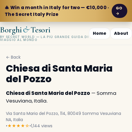
🎄 Win a month in Italy for two — €10,000 ·
GO
→
The Secret Italy Prize
&
Borghi
Tesori
Home
About
BY SECRET WORLD — LA PIÙ GRANDE GUIDA DI
VIAGGIO AL MONDO
← Back
Chiesa di Santa Maria
del Pozzo
Chiesa di Santa Maria del Pozzo
— Somma
Vesuviana, Italia.
Via Santa Maria del Pozzo, 114, 80049 Somma Vesuviana
NA, Italia
•
★★★★☆
•
1,144 views