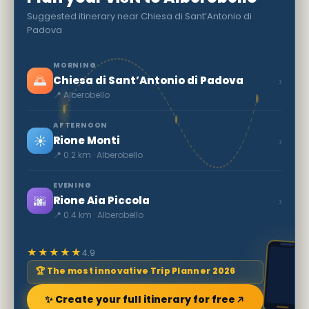
Suggested itinerary near Chiesa di Sant’Antonio di
Padova
MORNING
🌅
›
Chiesa di Sant’Antonio di Padova
📍 Alberobello
AFTERNOON
☀️
›
Rione Monti
📍 0.2 km · Alberobello
EVENING
🌆
›
Rione Aia Piccola
📍 0.4 km · Alberobello
★★★★★
4.9
🏆 The most innovative Trip Planner 2026
✨ Create your full itinerary for free