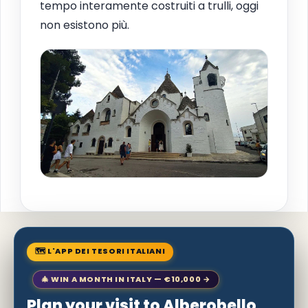
tempo interamente costruiti a trulli, oggi
non esistono più.
🗺 L'APP DEI TESORI ITALIANI
🎄 WIN A MONTH IN ITALY — €10,000 →
Plan your visit to Alberobello