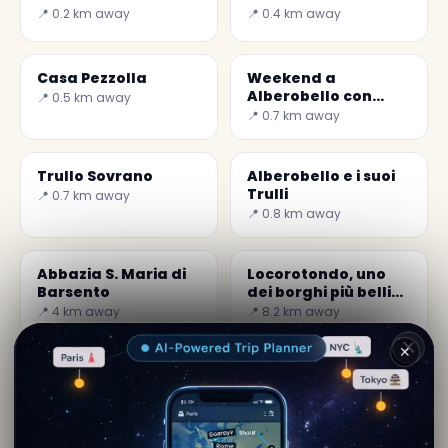
📍 0.2 km away
📍 0.4 km away
Casa Pezzolla
Weekend a
Alberobello con
📍 0.5 km away
Secret World: La
📍 0.7 km away
Guida Perfetta
Trullo Sovrano
Alberobello e i suoi
Trulli
📍 0.7 km away
📍 0.8 km away
Abbazia S. Maria di
Locorotondo, uno
Barsento
dei borghi più belli
d'Italia
📍 4 km away
📍 8.2 km away
✕
Di
Freya Milik
· da Alberobello
Contenuto editoriale verificato · Community Secret
World — 1M+ luoghi in 62 lingue