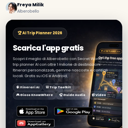
Freya Milik
Alberobello
🏆 AI Trip Planner 2026
Scarica l'app gratis
Scopri il meglio di Alberobello con Secret World — il
trip planner AI con oltre 1 milione di destinazioni.
Itinerari personalizzati, gemme nascoste e consigli
locali. Gratis su iOS e Android.
🧠 Itinerari AI
🎒 Trip Toolkit
🎮 Gioco KnowWhere
🎧 Guide Audio
📹 Video