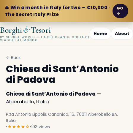
🎄 Win a month in Italy for two — €10,000 ·
GO
→
The Secret Italy Prize
&
Borghi
Tesori
Home
About
BY SECRET WORLD — LA PIÙ GRANDE GUIDA DI
VIAGGIO AL MONDO
← Back
Chiesa di Sant’Antonio
di Padova
Chiesa di Sant’Antonio di Padova
—
Alberobello, Italia.
P.za Antonio Lippolis Canonico, 16, 70011 Alberobello BA,
Italia
•
★★★★☆
•
193 views