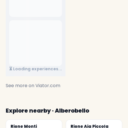
⏳ Loading experiences...
See more on
Viator.com
Explore nearby · Alberobello
Rione Monti
Rione Aia Piccola