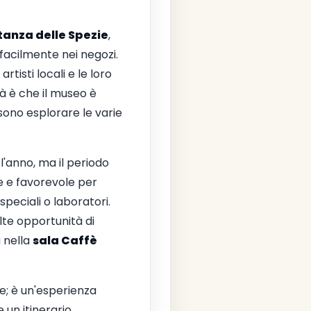
tanza delle Spezie
,
facilmente nei negozi.
isti locali e le loro
tà è che il museo è
sono esplorare le varie
l'anno, ma il periodo
te e favorevole per
speciali o laboratori.
lte opportunità di
 nella
sala Caffè
e; è un'esperienza
 un itinerario