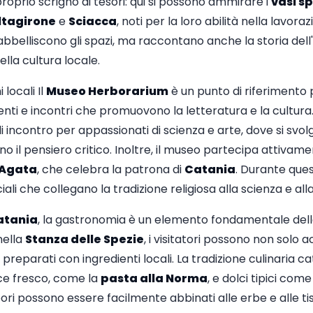
roprio scrigno di tesori: qui si possono ammirare i
vasi sp
ltagirone
e
Sciacca
, noti per la loro abilità nella lavor
belliscono gli spazi, ma raccontano anche la storia dell'
lla cultura locale.
locali Il
Museo Herborarium
è un punto di riferimento 
ti e incontri che promuovono la letteratura e la cultura.
i incontro per appassionati di scienza e arte, dove si svolg
il pensiero critico. Inoltre, il museo partecipa attivament
'Agata
, che celebra la patrona di
Catania
. Durante ques
li che collegano la tradizione religiosa alla scienza e alla
atania
, la gastronomia è un elemento fondamentale della
 nella
Stanza delle Spezie
, i visitatori possono non solo 
preparati con ingredienti locali. La tradizione culinaria 
sce fresco, come la
pasta alla Norma
, e dolci tipici come 
pori possono essere facilmente abbinati alle erbe e alle tis