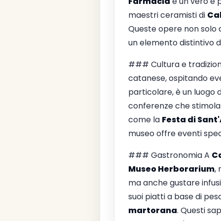
Farmacia
è un vero e p
maestri ceramisti di
Ca
Queste opere non solo ab
un elemento distintivo de
### Cultura e tradizioni 
catanese, ospitando even
particolare, è un luogo d
conferenze che stimolano 
come la
Festa di Sant
museo offre eventi specia
### Gastronomia A
C
Museo Herborarium
,
ma anche gustare infusi 
suoi piatti a base di pe
martorana
. Questi sa