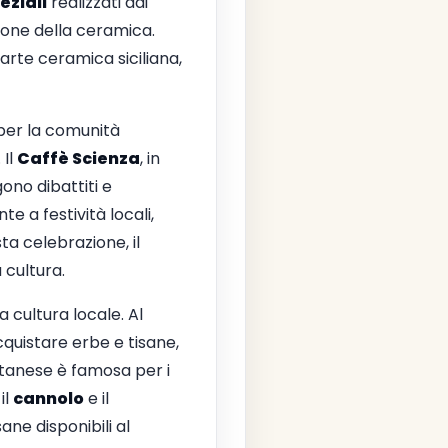
eziali
realizzati dai
azione della ceramica.
arte ceramica siciliana,
per la comunità
 Il
Caffè Scienza
, in
ono dibattiti e
e a festività locali,
ta celebrazione, il
 cultura.
 cultura locale. Al
acquistare erbe e tisane,
catanese è famosa per i
il
cannolo
e il
ane disponibili al