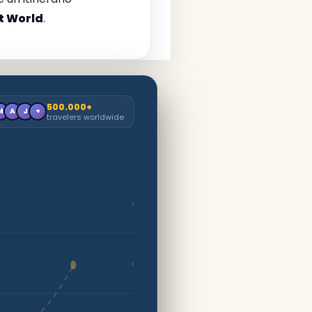
t World
.
500.000+
M
A
J
+
travelers worldwide
›
›