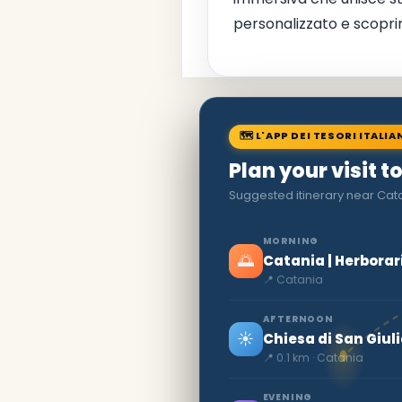
personalizzato e scopri
🗺 L'APP DEI TESORI ITALIA
Plan your visit t
Suggested itinerary near Ca
MORNING
🌅
Catania | Herbor
📍 Catania
AFTERNOON
☀️
Chiesa di San Giul
📍 0.1 km · Catania
EVENING