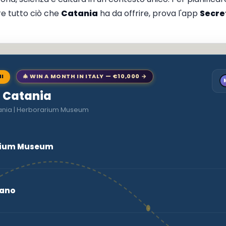
re tutto ciò che
Catania
ha da offrire, prova l'app
Secre
NI
🎄 WIN A MONTH IN ITALY — €10,000 →
o Catania
tania | Herborarium Museum
arium Museum
iano