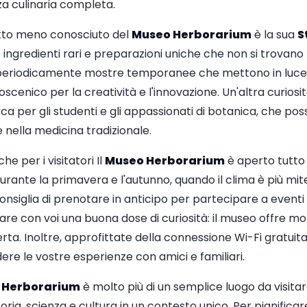
a culinaria completa.
tto meno conosciuto del
Museo Herborarium
è la sua
S
ingredienti rari e preparazioni uniche che non si trovano 
 periodicamente mostre temporanee che mettono in luce art
scenico per la creatività e l'innovazione. Un'altra curiosi
ca per gli studenti e gli appassionati di botanica, che pos
e nella medicina tradizionale.
e per i visitatori Il
Museo Herborarium
è aperto tutto 
 durante la primavera e l'autunno, quando il clima è più mi
 consiglia di prenotare in anticipo per partecipare a eventi 
re con voi una buona dose di curiosità: il museo offre mo
a. Inoltre, approfittate della connessione Wi-Fi gratuita
ere le vostre esperienze con amici e familiari.
 Herborarium
è molto più di un semplice luogo da visitar
ria, scienza e cultura in un contesto unico. Per pianificare