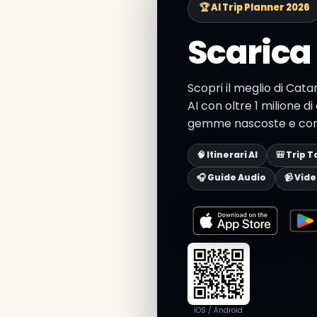
🏆 AI Trip Planner 2026
Scarica 
Scopri il meglio di Cata
AI con oltre 1 milione di 
gemme nascoste e consig
🧠 Itinerari AI
🎒 Trip T
🎧 Guide Audio
📹 Vid
iOS / Android