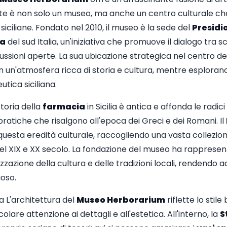
te è non solo un museo, ma anche un centro culturale che 
siciliane. Fondato nel 2010, il museo è la sede del
Presidio
za
del sud Italia, un'iniziativa che promuove il dialogo tra s
ussioni aperte. La sua ubicazione strategica nel centro de
 in un'atmosfera ricca di storia e cultura, mentre esploran
tica siciliana.
storia della
farmacia
in Sicilia è antica e affonda le radici
 pratiche che risalgono all'epoca dei Greci e dei Romani. Il
uesta eredità culturale, raccogliendo una vasta collezion
i del XIX e XX secolo. La fondazione del museo ha rapprese
zazione della cultura e delle tradizioni locali, rendendo ac
ioso.
 L'architettura del
Museo Herborarium
riflette lo stile
colare attenzione ai dettagli e all'estetica. All'interno, la
S