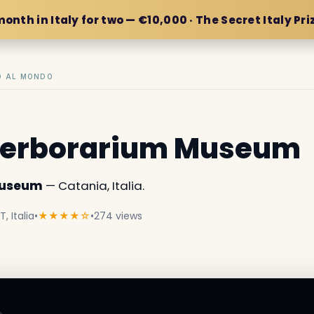
month in Italy for two — €10,000 · The Secret Italy Pri
IO AL MONDO
 Herborarium Museum
Museum
— Catania, Italia.
, Italia
•
★★★★☆
•
274 views