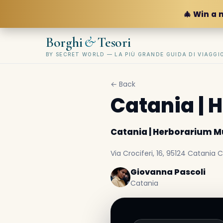
🎄 Win a 
&
Borghi
Tesori
BY SECRET WORLD — LA PIÙ GRANDE GUIDA DI VIAGG
← Back
Catania |
Catania | Herborarium 
Via Crociferi, 16, 95124 Catania CT
Giovanna Pascoli
Catania