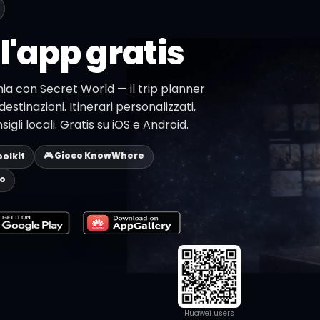
l'app gratis
nia con Secret World — il trip planner
destinazioni. Itinerari personalizzati,
li locali. Gratis su iOS e Android.
🎮 Gioco KnowWhere
oolkit
eo
Huawei users