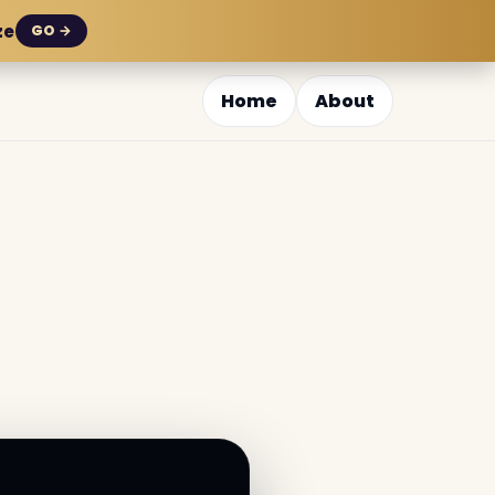
ze
GO →
Home
About