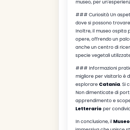
museo, per un'esperienz
### Curiosità Un aspe
dove si possono trovare 
Inoltre, il museo ospita
opere, offrendo un palco
anche un centro di ricer
specie vegetali utilizzat
### Informazioni pratich
migliore per visitarlo è
esplorare
Catania
. Si
Non dimenticate di porta
apprendimento e scopert
Letterario
per condivid
In conclusione, il
Museo
immersiva che unisce sto