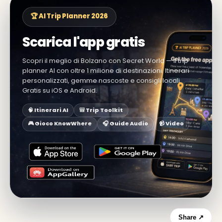
🏆 AI Trip Planner 2026
Scarica l'app gratis
Scopri il meglio di Bolzano con Secret World — il trip
planner AI con oltre 1 milione di destinazioni. Itinerari
personalizzati, gemme nascoste e consigli locali.
Gratis su iOS e Android.
🧠 Itinerari AI
🎒 Trip Toolkit
🎮 Gioco KnowWhere
🎧 Guide Audio
📹 Video
Share ↗