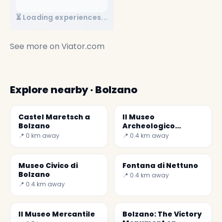
⏳ Loading experiences...
See more on
Viator.com
Explore nearby · Bolzano
Castel Maretsch a
Il Museo
Bolzano
Archeologico
dell'Alto Adige
📍 0 km away
📍 0.4 km away
Museo Civico di
Fontana di Nettuno
Bolzano
📍 0.4 km away
📍 0.4 km away
Il Museo Mercantile
Bolzano: The Victory