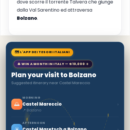
dove scorre il torrente Talvera che giunge
dalla Val Sarentino ed attraversa
Bolzano
.
🗺 L'APP DEI TESORI ITALIANI
🎄 WIN A MONTH IN ITALY — €10,000 →
Plan your visit to Bolzano
Suggested itinerary near Castel Mareccio
MORNING
🌅
›
Castel Mareccio
📍 Bolzano
AFTERNOON
☀️
›
Castel Maretsch a Bolzano