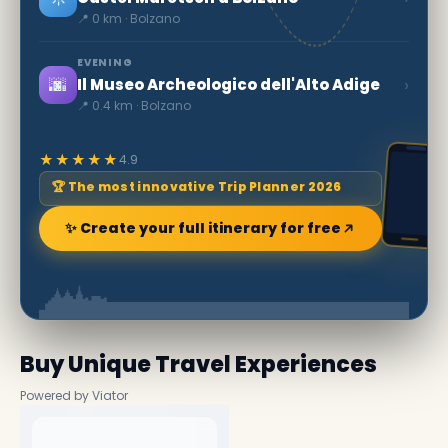
📍 0 km · Bolzano
EVENING
🌆
›
Il Museo Archeologico dell'Alto Adige
📍 0.4 km · Bolzano
★★★★★
4.9
🏆 The most innovative Trip Planner 2026
✨ Create your full itinerary for free
Buy Unique Travel Experiences
Powered by Viator