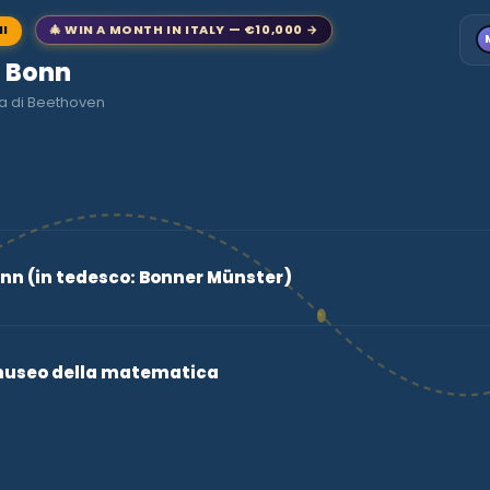
NI
🎄 WIN A MONTH IN ITALY — €10,000 →
o Bonn
a di Beethoven
onn (in tedesco: Bonner Münster)
museo della matematica