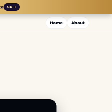
ze
GO →
Home
About