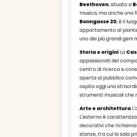
Beethoven
, situato a
B
musica, ma anche una fine
Bonngasse 20
, è il lu
appartamento al pianterr
uno dei più grandi geni m
Storia e origini
La
Cas
appassionati del composi
centro di ricerca e cons
aperta al pubblico come
ospita oggi una straordin
strumenti musicali che 
Arte e architettura
L'
L'esterno è caratterizz
decorativi che richiamano
stanze, tra cui la sala