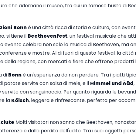
ulture che adornano il museo, tra cui un famoso busto di B
zioni
Bonn
è una città ricca di storia e cultura, con even
, si tiene il
Beethovenfest
, un festival musicale che att
to evento celebra non solo la musica di Beethoven, ma an
conferenze e mostre. Al di fuori di questo festival, la città
che della regione, con mercati e fiere che offrono prodotti l
a di
Bonn
è un'esperienza da non perdere. Tra i piatti tipic
e di patate servite con salsa di mele, e il
Himmel und Ääd
,
e servito con sanguinaccio. Per quanto riguarda le bevand
are la
Kölsch
, leggera e rinfrescante, perfetta per accomp
ciute
Molti visitatori non sanno che Beethoven, nonostan
fferenza e dalla perdita dell'udito. Tra i suoi oggetti pers