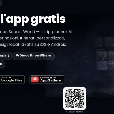
l'app gratis
 con Secret World — il trip planner AI
stinazioni. Itinerari personalizzati,
li locali. Gratis su iOS e Android.
🎮 Gioco KnowWhere
oolkit
eo
Huawei users