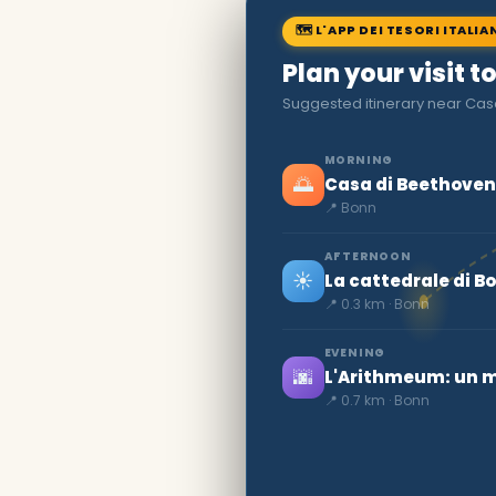
🗺 L'APP DEI TESORI ITALIA
Plan your visit t
Suggested itinerary near Cas
MORNING
🌅
Casa di Beethoven
📍 Bonn
AFTERNOON
☀️
La cattedrale di B
📍 0.3 km · Bonn
EVENING
🌆
L'Arithmeum: un 
📍 0.7 km · Bonn