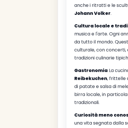
anche i ritratti e le sc
Johann Volker
.
Cultura locale e tradi
musica e l'arte. Ogni anno
da tutto il mondo. Ques
culturale, con concerti, 
tradizioni culinarie tipi
Gastronomia
La cucin
Reibekuchen
, frittell
di patate e salsa di mel
birra locale, in particol
tradizionali.
Curiosità meno conos
una vita segnata dalla so