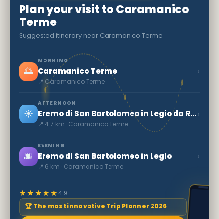
Plan your visit to Caramanico
Terme
Suggested itinerary near Caramanico Terme
MORNING
🌅
›
Caramanico Terme
📍 Caramanico Terme
AFTERNOON
☀️
›
Eremo di San Bartolomeo in Legio da Roccamorice
📍 4.7 km · Caramanico Terme
EVENING
🌆
›
Eremo di San Bartolomeo in Legio
📍 6 km · Caramanico Terme
★★★★★
4.9
🏆 The most innovative Trip Planner 2026