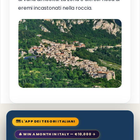
eremi incastonati nella roccia.
🗺 L'APP DEI TESORI ITALIANI
🎄 WIN A MONTH IN ITALY — €10,000 →