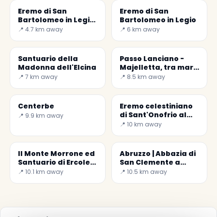
Eremo di San
Eremo di San
Bartolomeo in Legio
Bartolomeo in Legio
da Roccamorice
📍 4.7 km away
📍 6 km away
Santuario della
Passo Lanciano -
Madonna dell'Elcina
Majelletta, tra mare
e montagna
📍 7 km away
📍 8.5 km away
Centerbe
Eremo celestiniano
di Sant'Onofrio al
📍 9.9 km away
Morrone
📍 10 km away
Il Monte Morrone ed
Abruzzo | Abbazia di
Santuario di Ercole
San Clemente a
Curino
Casauria
📍 10.1 km away
📍 10.5 km away