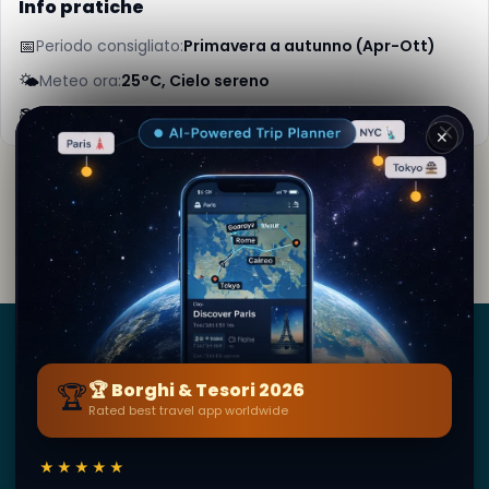
Info pratiche
📅
Periodo consigliato:
Primavera a autunno (Apr-Ott)
🌤️
Meteo ora:
25°C, Cielo sereno
📚
Maggiori info su Wikipedia
✕
Di
Lara Kipling
· da Caramanico Terme
Contenuto editoriale verificato · Community Secret
World — 1M+ luoghi in 62 lingue
Borghi
&
Tesori
🏆
🏆 Borghi & Tesori 2026
Rated best travel app worldwide
BY SECRET WORLD — LA PIÙ GRANDE GUIDA DI VIAGGIO
AL MONDO
1,3M+ destinazioni · 60+ lingue · 195 paesi · 500K+
★★★★★
viaggiatori