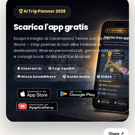
🏆 AI Trip Planner 2026
Scarica l'app gratis
Scopri il meglio di Caramanico Terme con Secret
World — il trip planner AI con oltre 1 milione di
destinazioni. Itinerari personalizzati, gemme nascoste
e consigli locali. Gratis su iOS e Android.
🧠 Itinerari AI
🎒 Trip Toolkit
🎮 Gioco KnowWhere
🎧 Guide Audio
📹 Video
Share ↗