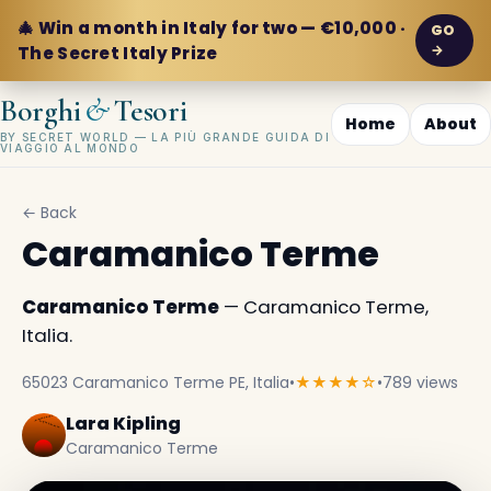
🎄 Win a month in Italy for two — €10,000 ·
GO
→
The Secret Italy Prize
&
Borghi
Tesori
Home
About
BY SECRET WORLD — LA PIÙ GRANDE GUIDA DI
VIAGGIO AL MONDO
← Back
Caramanico Terme
Caramanico Terme
— Caramanico Terme,
Italia.
65023 Caramanico Terme PE, Italia
•
★★★★☆
•
789 views
Lara Kipling
Caramanico Terme