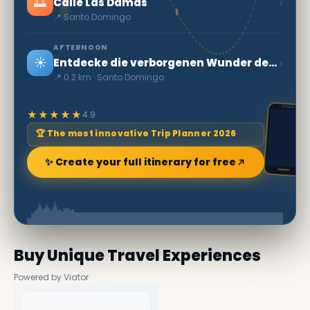
🌅
›
Calle Las Damas
📍 Santo Domingo
AFTERNOON
☀️
›
Entdecke die verborgenen Wunder des Columbus Parks
📍 0.2 km · Santo Domingo
★★★★★
4.9
🏆 The most innovative Trip Planner 2026
✨ Create your full itinerary for free
Buy Unique Travel Experiences
Powered by Viator