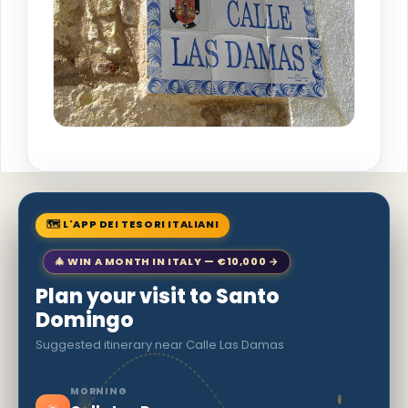
🗺 L'APP DEI TESORI ITALIANI
🎄 WIN A MONTH IN ITALY — €10,000 →
Plan your visit to Santo
Domingo
Suggested itinerary near Calle Las Damas
MORNING