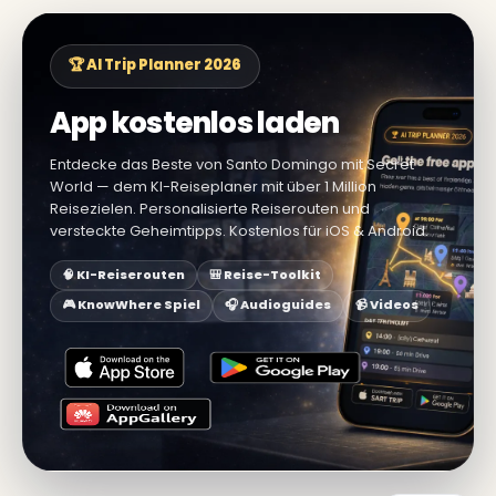
🏆 AI Trip Planner 2026
App kostenlos laden
Entdecke das Beste von Santo Domingo mit Secret
World — dem KI-Reiseplaner mit über 1 Million
Reisezielen. Personalisierte Reiserouten und
versteckte Geheimtipps. Kostenlos für iOS & Android.
🧠 KI-Reiserouten
🎒 Reise-Toolkit
🎮 KnowWhere Spiel
🎧 Audioguides
📹 Videos