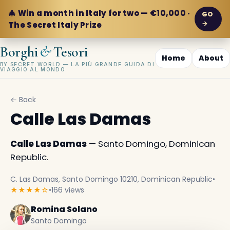
🎄 Win a month in Italy for two — €10,000 ·
GO
→
The Secret Italy Prize
&
Borghi
Tesori
Home
About
BY SECRET WORLD — LA PIÙ GRANDE GUIDA DI
VIAGGIO AL MONDO
← Back
Calle Las Damas
Calle Las Damas
— Santo Domingo, Dominican
Republic.
C. Las Damas, Santo Domingo 10210, Dominican Republic
•
★★★★☆
•
166 views
Romina Solano
Santo Domingo