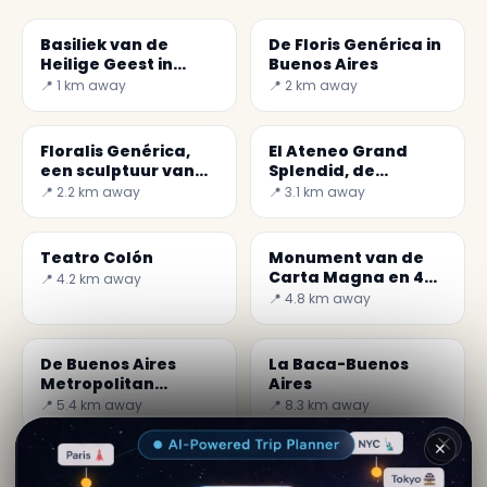
Basiliek van de
De Floris Genérica in
Heilige Geest in
Buenos Aires
Buenos Aires
📍 1 km away
📍 2 km away
Floralis Genérica,
El Ateneo Grand
een sculptuur van
Splendid, de
staal en aluminium
beroemde
📍 2.2 km away
📍 3.1 km away
boekhandel...
Teatro Colón
Monument van de
Carta Magna en 4
📍 4.2 km away
regio's van
📍 4.8 km away
Argentinië
De Buenos Aires
La Baca-Buenos
Metropolitan
Aires
Cathedral
📍 5.4 km away
📍 8.3 km away
✕