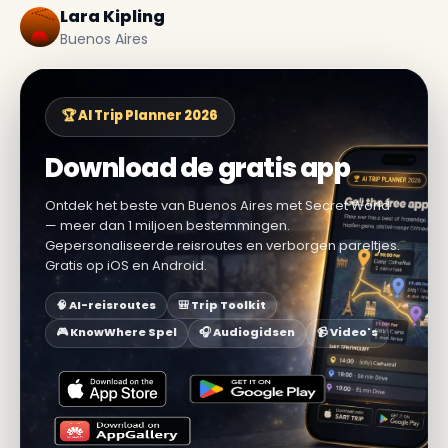
Lara Kipling
Buenos Aires
🏆 AI Trip Planner 2026
Download de gratis app
Ontdek het beste van Buenos Aires met Secret World
— meer dan 1 miljoen bestemmingen.
Gepersonaliseerde reisroutes en verborgen pareltjes.
Gratis op iOS en Android.
🧠 AI-reisroutes
🎒 Trip Toolkit
🎮 KnowWhere Spel
🎧 Audiogidsen
📹 Video's