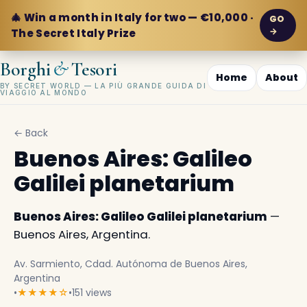
🎄 Win a month in Italy for two — €10,000 ·
GO
→
The Secret Italy Prize
&
Borghi
Tesori
Home
About
BY SECRET WORLD — LA PIÙ GRANDE GUIDA DI
VIAGGIO AL MONDO
← Back
Buenos Aires: Galileo
Galilei planetarium
Buenos Aires: Galileo Galilei planetarium
—
Buenos Aires, Argentina.
Av. Sarmiento, Cdad. Autónoma de Buenos Aires,
Argentina
•
★★★★☆
•
151 views