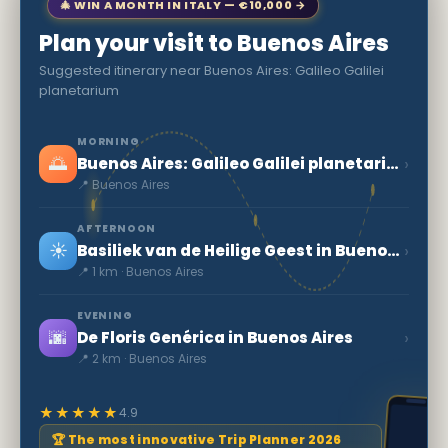
🎄 WIN A MONTH IN ITALY — €10,000 →
Plan your visit to Buenos Aires
Suggested itinerary near Buenos Aires: Galileo Galilei
planetarium
MORNING
🌅
›
Buenos Aires: Galileo Galilei planetarium
📍 Buenos Aires
AFTERNOON
☀️
›
Basiliek van de Heilige Geest in Buenos Aires
📍 1 km · Buenos Aires
EVENING
🌆
›
De Floris Genérica in Buenos Aires
📍 2 km · Buenos Aires
★★★★★
4.9
🏆 The most innovative Trip Planner 2026