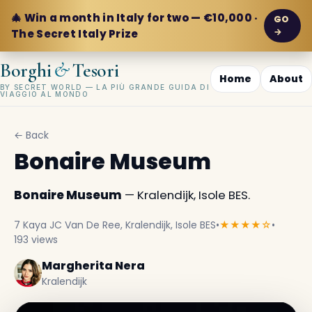
🎄 Win a month in Italy for two — €10,000 ·
GO
→
The Secret Italy Prize
&
Borghi
Tesori
Home
About
BY SECRET WORLD — LA PIÙ GRANDE GUIDA DI
VIAGGIO AL MONDO
← Back
Bonaire Museum
Bonaire Museum
— Kralendijk, Isole BES.
7 Kaya JC Van De Ree, Kralendijk, Isole BES
•
★★★★☆
•
193 views
Margherita Nera
Kralendijk