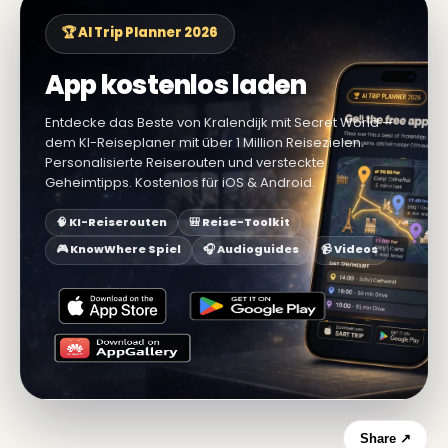
🏆 AI Trip Planner 2026
App kostenlos laden
Entdecke das Beste von Kralendijk mit Secret World —
dem KI-Reiseplaner mit über 1 Million Reisezielen.
Personalisierte Reiserouten und versteckte
Geheimtipps. Kostenlos für iOS & Android.
🧠 KI-Reiserouten
🎒 Reise-Toolkit
🎮 KnowWhere Spiel
🎧 Audioguides
📹 Videos
Share ↗