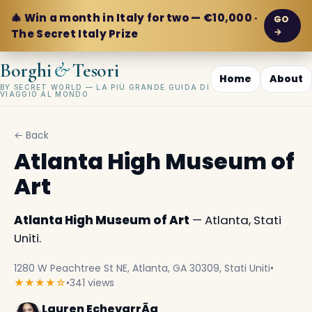
🎄 Win a month in Italy for two — €10,000 ·
GO
→
The Secret Italy Prize
&
Borghi
Tesori
Home
About
BY SECRET WORLD — LA PIÙ GRANDE GUIDA DI
VIAGGIO AL MONDO
← Back
Atlanta High Museum of
Art
Atlanta High Museum of Art
— Atlanta, Stati
Uniti.
1280 W Peachtree St NE, Atlanta, GA 30309, Stati Uniti
•
★★★★☆
•
341 views
Lauren EchevarrÃ­a