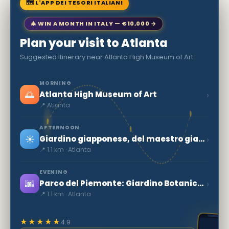
🗺 L'APP DEI TESORI ITALIANI
🎄 WIN A MONTH IN ITALY — €10,000 →
Plan your visit to Atlanta
Suggested itinerary near Atlanta High Museum of Art
MORNING
🌅
›
Atlanta High Museum of Art
📍 Atlanta
AFTERNOON
☀️
›
Giardino giapponese, del maestro giardiniere Kinsaku Nakane
📍 1.1 km · Atlanta
EVENING
🌆
›
Parco del Piemonte: Giardino Botanico di Atlanta
📍 1.1 km · Atlanta
★★★★★
4.9