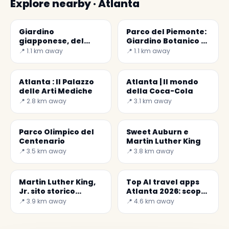
Explore nearby · Atlanta
Giardino
Parco del Piemonte:
giapponese, del
Giardino Botanico di
maestro giardiniere
Atlanta
📍 1.1 km away
📍 1.1 km away
Kinsaku Nakane
Atlanta : Il Palazzo
Atlanta | Il mondo
delle Arti Mediche
della Coca-Cola
📍 2.8 km away
📍 3.1 km away
Parco Olimpico del
Sweet Auburn e
Centenario
Martin Luther King
📍 3.5 km away
📍 3.8 km away
Martin Luther King,
Top AI travel apps
Jr. sito storico
Atlanta 2026: scopri
nazionale
la migliore!
📍 3.9 km away
📍 4.6 km away