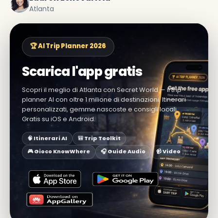
Atlanta
🏆 AI Trip Planner 2026
Scarica l'app gratis
Scopri il meglio di Atlanta con Secret World — il trip
planner AI con oltre 1 milione di destinazioni. Itinerari
personalizzati, gemme nascoste e consigli locali.
Gratis su iOS e Android.
🧠 Itinerari AI
🎒 Trip Toolkit
🎮 Gioco KnowWhere
🎧 Guide Audio
📹 Video