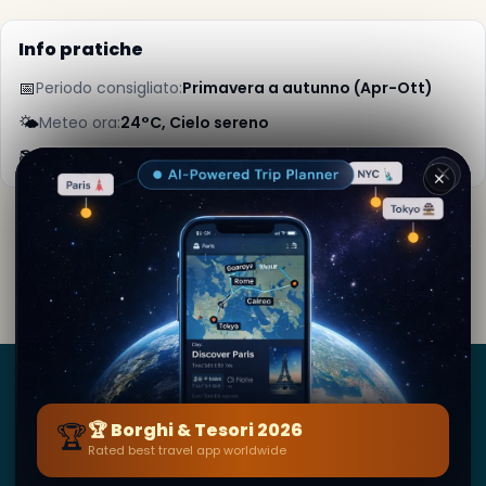
Info pratiche
📅
Periodo consigliato:
Primavera a autunno (Apr-Ott)
🌤️
Meteo ora:
24°C, Cielo sereno
📚
Maggiori info su Wikipedia
✕
Di
Lauren EchevarrÃ­a
· da Atlanta
Contenuto editoriale verificato · Community Secret
World — 1M+ luoghi in 62 lingue
Borghi
&
Tesori
🏆
🏆 Borghi & Tesori 2026
Rated best travel app worldwide
BY SECRET WORLD — LA PIÙ GRANDE GUIDA DI VIAGGIO
AL MONDO