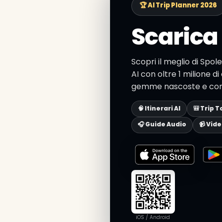
🏆 AI Trip Planner 2026
Scarica 
Scopri il meglio di Spol
AI con oltre 1 milione di 
gemme nascoste e consig
🧠 Itinerari AI
🎒 Trip T
🎧 Guide Audio
📹 Vid
iOS / Android