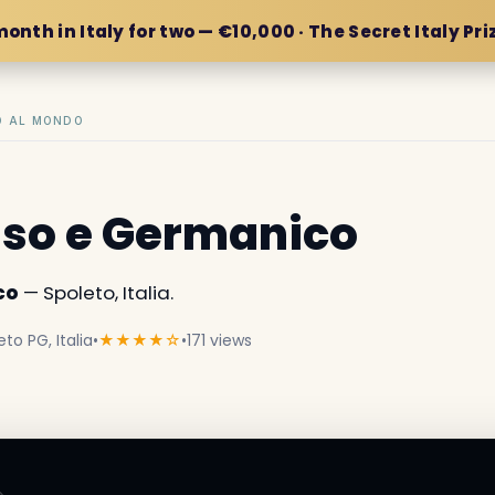
month in Italy for two — €10,000 · The Secret Italy Pri
IO AL MONDO
uso e Germanico
co
— Spoleto, Italia.
to PG, Italia
•
★★★★☆
•
171 views