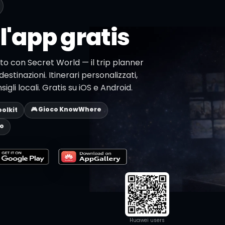
l'app gratis
eto con Secret World — il trip planner
destinazioni. Itinerari personalizzati,
li locali. Gratis su iOS e Android.
🎮 Gioco KnowWhere
oolkit
eo
Huawei users