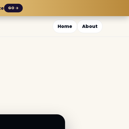
ze
GO →
Home
About