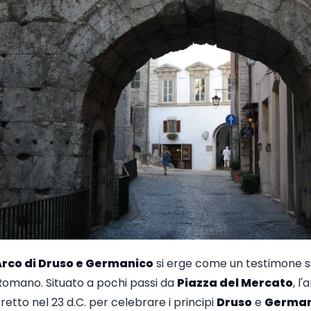
rco di Druso e Germanico
si erge come un testimone si
Romano. Situato a pochi passi da
Piazza del Mercato
, l
tto nel 23 d.C. per celebrare i principi
Druso
e
German